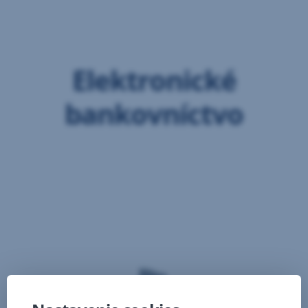
Preskočiť
navigáciu
Elektronické
bankovníctvo