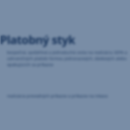
Preskočiť
navigáciu
Platobný styk
bezpečná, spoľahlivá a jednoduchá cesta na realizáciu SEPA a
zahraničných platieb formou jednorazových, dávkových alebo
opakujúcich sa príkazov
realizácia prevodných príkazov a príkazov na inkaso