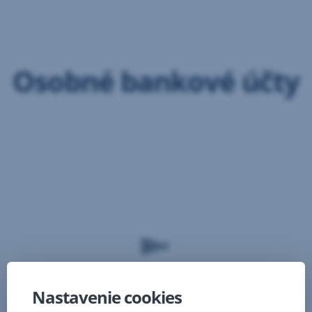
Preskočiť
navigáciu
Osobné bankové účty
Nastavenie cookies