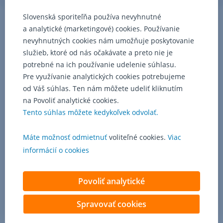
Slovenská sporiteľňa používa nevyhnutné
a analytické (marketingové) cookies. Používanie
nevyhnutných cookies nám umožňuje poskytovanie
služieb, ktoré od nás očakávate a preto nie je
potrebné na ich používanie udelenie súhlasu.
Pre využívanie analytických cookies potrebujeme
od Váš súhlas. Ten nám môžete udeliť kliknutím
na Povoliť analytické cookies.
Tento súhlas môžete kedykoľvek odvolať.
Máte možnosť odmietnuť
voliteľné cookies.
Viac
informácií o cookies
Povoliť analytické
Spravovať cookies