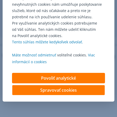
nevyhnutných cookies nám umožňuje poskytovanie
služieb, ktoré od nás očakávate a preto nie je
potrebné na ich používanie udelenie súhlasu.
Pre využívanie analytických cookies potrebujeme
od Váš súhlas. Ten nám môžete udeliť kliknutím
na Povoliť analytické cookies.
Tento súhlas môžete kedykoľvek odvolať.
Výhody poistenia pre firmy
Máte možnosť odmietnuť
voliteľné cookies.
Viac
informácií o cookies
a podnikateľov
Povoliť analytické
Spravovať cookies