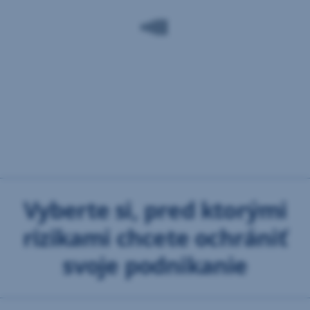
Vyberte si, pred ktorými
rizikami chcete ochrániť
svoje podnikanie