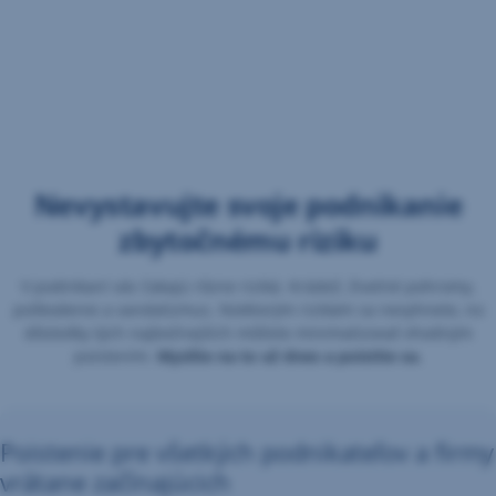
Nevystavujte svoje podnikanie
zbytočnému riziku
V podnikaní vás čakajú rôzne riziká. Krádež, živelné pohromy,
poškodenie a vandalizmus. Niektorým rizikám sa nevyhnete, no
dôsledky tých najbežnejších môžete minimalizovať vhodným
poistením.
Myslite na to už dnes a poistite sa.
Poistenie pre všetkých podnikateľov a firmy
vrátane začínajúcich