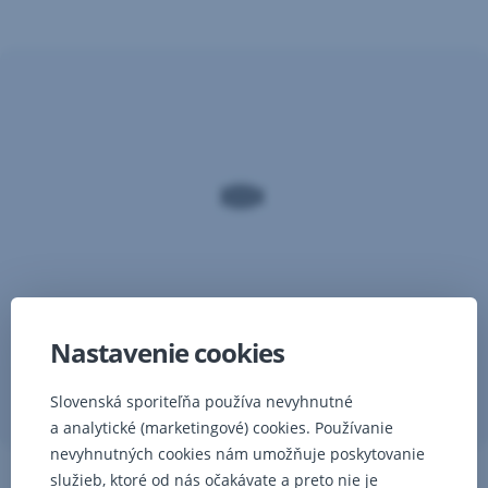
splatnosti
vkladu
,
teda
v deň,
keď uplynie
dohodnutá
doba
viazanosti
v
prípade
potreby
si peniaze
môžete
vybrať
aj pred dohodnutým
Nastavenie cookies
Podmienky kampane
termínom
,
viazanosti
Otvoriť
Úrokové sadzby pre termínované vklady
Slovenská sporiteľňa používa nevyhnutné
za
,
v
zriadenie
a analytické (marketingové) cookies. Používanie
Otvoriť
novej
a vedenie
nevyhnutných cookies nám umožňuje poskytovanie
v
záložke
vkladu
služieb, ktoré od nás očakávate a preto nie je