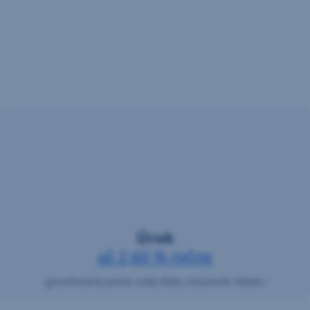
Úrok
až 2,60 % ročne
garantovaný počas celej doby viazanosti vkladu