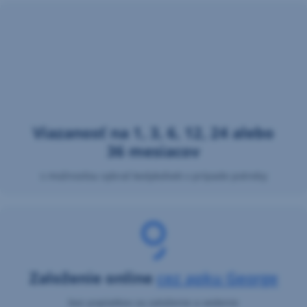
Viazanosť na 1, 3, 6, 12, 24 alebo
36 mesiacov
s možnosťou vybrať kedykoľvek v prípade potreby
Založenie online
cez apku George
bez poplatkov za založenie a vedenie