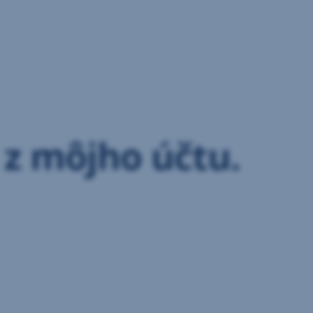
 z môjho účtu.