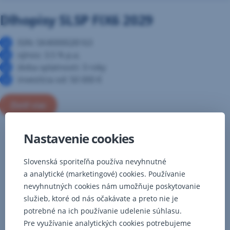
záložke
Dlhopisy SLSP FIX6 2029
ISIN: SK4000028163
výnos: 3.5 % p.a.
doba splatnosti: 3 roky
investícia od: 50 000 €
Zistiť viac
Nastavenie cookies
V
súvislosti
s
Slovenská sporiteľňa používa nevyhnutné
verejnou
a analytické (marketingové) cookies. Používanie
ponukou
nevyhnutných cookies nám umožňuje poskytovanie
dlhopisov
služieb, ktoré od nás očakávate a preto nie je
a investičných
certifikátov
potrebné na ich používanie udelenie súhlasu.
schválila
Pre využívanie analytických cookies potrebujeme