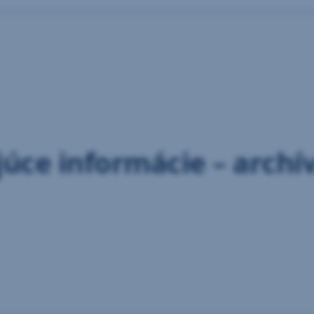
úce informácie – archí
12 KB)
08 KB)
63 KB)
23 KB)
31 KB)
76 KB)
54 KB)