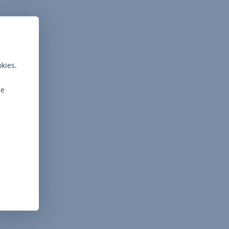
kies.
ie