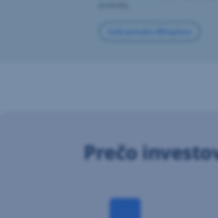
produkty.
Celá ponuka dlhopisov
Prečo investo