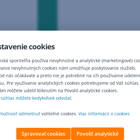
Investícia
Investovať môžete
tavenie cookies
už od 1 000 €
nská sporiteľňa používa nevyhnutné a analytické (marketingové) coo
vanie nevyhnutných cookies nám umožňuje poskytovanie služieb,
 od nás očakávate a preto nie je potrebné na ich používanie udelen
su. Pre využívanie analytických cookies potrebujeme od Váš súhlas.
ám môžete udeliť kliknutím na Povoliť analytické cookies.
 súhlas môžete kedykoľvek odvolať.
možnosť odmietnuť
voliteľné cookies.
Viac informácií o cookies
Spravovať cookies
Povoliť analytické