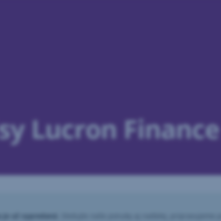
sy Lucron Finance
a je už vypredaná
. Sledujte naše ponuky aj naďalej, pripravujeme p