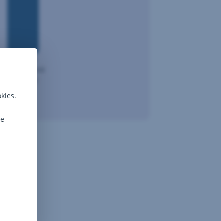
3-ročné
zabezpečené
dlhopisy
kies.
ie