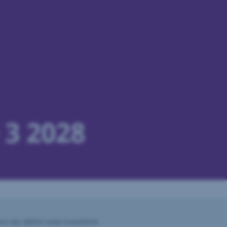
 3 2028
re vás ďalšie nové investičné