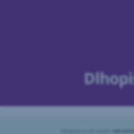
Preskočiť
navigáciu
Dlhopi
Ďakujeme za váš záujem,
celá emisi