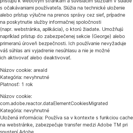
prístupu k webovým stránkam a súvisiacim službám v súlade
s očakávaniami používateľa. Slúžia na technické uloženie
alebo prístup výlučne na prenos správy cez sieť, prípadne
na poskytnutie služby informačnej spoločnosti
(napr. webstránka, aplikácia), o ktorú žiadate. Umožňujú
napríklad prístup do zabezpečenej sekcie (George) alebo
primeranú úroveň bezpečnosti. Ich používanie nevyžaduje
váš súhlas ani vyjadrenie nesúhlasu a nie je možné
ich aktivovať alebo deaktivovať.
Názov cookie: areaId
Kategória: nevyhnutné
Platnosť: 1 rok
Názov cookie:
com.adobe.reactor.dataElementCookiesMigrated
Kategória: nevyhnutné
Uložená informácia: Používa sa v kontexte s funkciou cache
na webstránke, zabezpečuje transfer medzi Adobe TM pri
spustení Adobe.