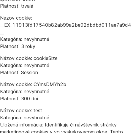
Platnosť: trvalá
Názov cookie:
__EX_11913fd17540b82ab99a2be92dbdbd011ae7a9d4
__
Kategória: nevyhnutné
Platnosť: 3 roky
Názov cookie: cookieSize
Kategória: nevyhnutné
Platnosť: Session
Názov cookie: CYmsDMYh2b
Kategória: nevyhnutné
Platnosť: 300 dní
Názov cookie: test
Kategória: nevyhnutné
Uložená informácia: Identifikuje či návštevník stránky
marketingové cookies v vo vyskakovacom okne. Tento