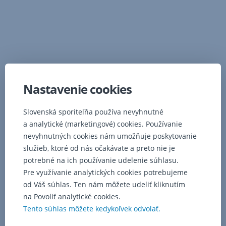
Kontaktujte nás
Nastavenie cookies
Slovenská sporiteľňa používa nevyhnutné
a analytické (marketingové) cookies. Používanie
nevyhnutných cookies nám umožňuje poskytovanie
Napíšte nám
Zavolajte nám
služieb, ktoré od nás očakávate a preto nie je
,
,
Otvorí
potrebné na ich používanie udelenie súhlasu.
Otvorí
sa
Pre využívanie analytických cookies potrebujeme
sa
Objednať sa do pobočky
v
od Váš súhlas. Ten nám môžete udeliť kliknutím
v
,
modálnom
modálnom
na Povoliť analytické cookies.
Otvorí
okne
okne
sa
Tento súhlas môžete kedykoľvek odvolať.
v