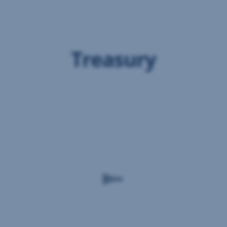
Preskočiť
navigáciu
Treasury