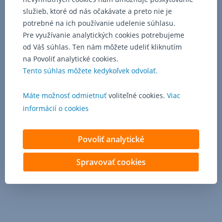
domácej
služieb, ktoré od nás očakávate a preto nie je
mene
EUR,
potrebné na ich používanie udelenie súhlasu.
SPORObusiness
Pre využívanie analytických cookies potrebujeme
v
od Váš súhlas. Ten nám môžete udeliť kliknutím
cudzej
na Povoliť analytické cookies.
mene
Tento súhlas môžete kedykoľvek odvolať.
(USD,
Hotovostné
CZK,
platby
GBP,
Máte možnosť odmietnuť
voliteľné cookies.
Viac
HUF,
informácií o cookies
realizujete:
PLN).
Na
priamym
Povoliť analytické
vložením
účely
hotovosti
poukazovania
Spravovať cookies
alebo
vložením
dotácií:
cez
uzatvorený
zo
obal,
štátneho
výberom
rozpočtu,