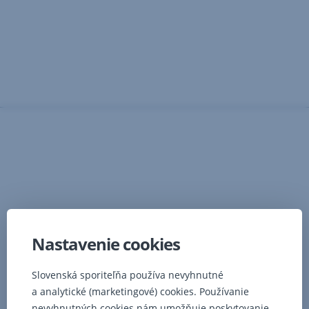
papierovými
Na
výber
účet
v
rôznych
Nastavenie cookies
menách:
Slovenská sporiteľňa používa nevyhnutné
SPORObusiness
a analytické (marketingové) cookies. Používanie
v
nevyhnutných cookies nám umožňuje poskytovanie