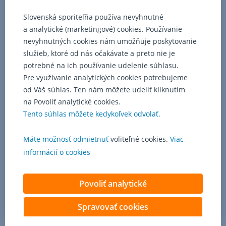
aplikáciu
alebo
Slovenská sporiteľňa používa nevyhnutné
webový
a analytické (marketingové) cookies. Používanie
internetbanking
nevyhnutných cookies nám umožňuje poskytovanie
George
služieb, ktoré od nás očakávate a preto nie je
v
potrebné na ich používanie udelenie súhlasu.
časti
Možnosti
Pre využívanie analytických cookies potrebujeme
je
od Váš súhlas. Ten nám môžete udeliť kliknutím
potrebné
na Povoliť analytické cookies.
zvoliť
Tento súhlas môžete kedykoľvek odvolať.
Kartové
limity
Máte možnosť odmietnuť
voliteľné cookies.
Viac
a
upraviť
informácií o cookies
ich
na
Povoliť analytické
požadovanú
sumu.
Za
Spravovať cookies
poplatok
môžete