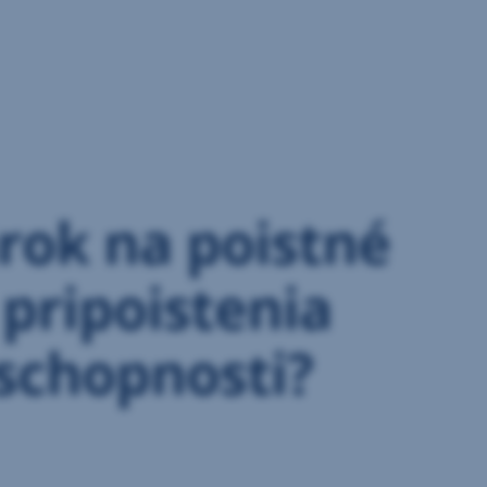
rok na poistné
 pripoistenia
schopnosti?