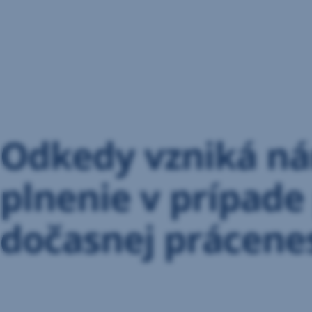
Preskočiť
navigáciu
Odkedy vzniká ná
plnenie v prípade
dočasnej prácene
Nárok