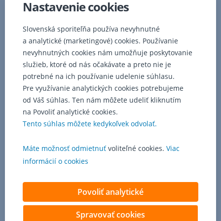
Nastavenie cookies
máte
nastavený
limit
Slovenská sporiteľňa používa nevyhnutné
pre
a analytické (marketingové) cookies. Používanie
Platby
nevyhnutných cookies nám umožňuje poskytovanie
na
služieb, ktoré od nás očakávate a preto nie je
internete
potrebné na ich používanie udelenie súhlasu.
vyšší
Pre využívanie analytických cookies potrebujeme
ako
od Váš súhlas. Ten nám môžete udeliť kliknutím
nula.
Pri
na Povoliť analytické cookies.
platbe
Tento súhlas môžete kedykoľvek odvolať.
u
obchodníkov
Máte možnosť odmietnuť
voliteľné cookies.
Viac
podporujúcich
informácií o cookies
službu
3D
Secure
Povoliť analytické
je
taktiež
Spravovať cookies
potrebné