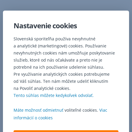
hospitalizácie
z jedného
úrazu
alebo
Nastavenie cookies
choroby,
z
Slovenská sporiteľňa používa nevyhnutné
ktorej
a analytické (marketingové) cookies. Používanie
poistenému
nevyhnutných cookies nám umožňuje poskytovanie
vzniká
nárok
služieb, ktoré od nás očakávate a preto nie je
na
potrebné na ich používanie udelenie súhlasu.
poskytnutie
Pre využívanie analytických cookies potrebujeme
poistného
od Váš súhlas. Ten nám môžete udeliť kliknutím
plnenia
na Povoliť analytické cookies.
je
Tento súhlas môžete kedykoľvek odvolať.
366
kalendárnych
dní.
Máte možnosť odmietnuť
voliteľné cookies.
Viac
Obmedzené
informácií o cookies
je
poistné