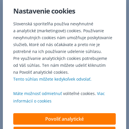
stavu
Nastavenie cookies
potrebné,
poisťovňa
Slovenská sporiteľňa používa nevyhnutné
poskytne
plnenie
a analytické (marketingové) cookies. Používanie
za
nevyhnutných cookies nám umožňuje poskytovanie
zubné
služieb, ktoré od nás očakávate a preto nie je
ošetrenie
potrebné na ich používanie udelenie súhlasu.
pri
Pre využívanie analytických cookies potrebujeme
náhlych
od Váš súhlas. Ten nám môžete udeliť kliknutím
akútnych
na Povoliť analytické cookies.
stavoch
na
Tento súhlas môžete kedykoľvek odvolať.
zmiernenie
bolesti
Máte možnosť odmietnuť
voliteľné cookies.
Viac
250
informácií o cookies
EUR/1
zub,
max.
Povoliť analytické
500
EUR.