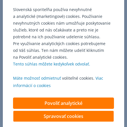
plnenie,
ktorého
Slovenská sporiteľňa používa nevyhnutné
výška
a analytické (marketingové) cookies. Používanie
zodpovedá
nevyhnutných cookies nám umožňuje poskytovanie
všeobecnej
služieb, ktoré od nás očakávate a preto nie je
hodnote
potrebné na ich používanie udelenie súhlasu.
motorového
vozidla
Pre využívanie analytických cookies potrebujeme
zníženej
od Váš súhlas. Ten nám môžete udeliť kliknutím
o
na Povoliť analytické cookies.
hodnotu
Tento súhlas môžete kedykoľvek odvolať.
použiteľných
zvyškov
Máte možnosť odmietnuť
voliteľné cookies.
Viac
vozidla.
informácií o cookies
Povoliť analytické
Spravovať cookies