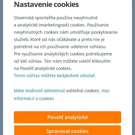
Nastavenie cookies
na
úvere
nemení.
Slovenská sporiteľňa používa nevyhnutné
Pri
a analytické (marketingové) cookies. Používanie
spotrebných
nevyhnutných cookies nám umožňuje poskytovanie
úveroch
služieb, ktoré od nás očakávate a preto nie je
je
potrebné na ich používanie udelenie súhlasu.
fixácia
Pre využívanie analytických cookies potrebujeme
do
od Váš súhlas. Ten nám môžete udeliť kliknutím
splatnosti
úveru.
na Povoliť analytické cookies.
Tento súhlas môžete kedykoľvek odvolať.
Máte možnosť odmietnuť
voliteľné cookies.
Viac
informácií o cookies
Povoliť analytické
Spravovať cookies