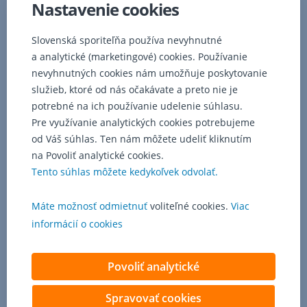
Nastavenie cookies
súm
a poistného
o percento
Slovenská sporiteľňa používa nevyhnutné
inflácie.
a analytické (marketingové) cookies. Používanie
Minimálna
nevyhnutných cookies nám umožňuje poskytovanie
miera
služieb, ktoré od nás očakávate a preto nie je
dynamizácie
potrebné na ich používanie udelenie súhlasu.
predstavuje
Pre využívanie analytických cookies potrebujeme
2
od Váš súhlas. Ten nám môžete udeliť kliknutím
%
z
na Povoliť analytické cookies.
poistného
Tento súhlas môžete kedykoľvek odvolať.
a
platí
Máte možnosť odmietnuť
voliteľné cookies.
Viac
aj
informácií o cookies
v
prípade,
ak
Povoliť analytické
inflácia
oznámená
Spravovať cookies
Štatistickým