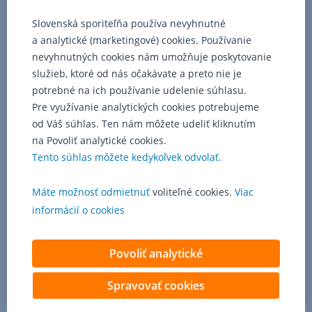
prostredníctvom
Klientskeho
Slovenská sporiteľňa používa nevyhnutné
centra
a analytické (marketingové) cookies. Používanie
na
nevyhnutných cookies nám umožňuje poskytovanie
telefónnych
služieb, ktoré od nás očakávate a preto nie je
číslach
potrebné na ich používanie udelenie súhlasu.
+421
2
Pre využívanie analytických cookies potrebujeme
58
od Váš súhlas. Ten nám môžete udeliť kliknutím
26
na Povoliť analytické cookies.
81
Tento súhlas môžete kedykoľvek odvolať.
11,
+421
Máte možnosť odmietnuť
voliteľné cookies.
Viac
915
111
informácií o cookies
888,
+421
Povoliť analytické
910
111
888
Spravovať cookies
prípadne
v