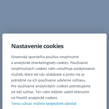
aj
v
počítačovej
verzii.
Pozrite
si
postup
pre
Nastavenie cookies
zobrazenie
PIN
Slovenská sporiteľňa používa nevyhnutné
kódu
.
a analytické (marketingové) cookies. Používanie
nevyhnutných cookies nám umožňuje poskytovanie
služieb, ktoré od nás očakávate a preto nie je
potrebné na ich používanie udelenie súhlasu.
Pre využívanie analytických cookies potrebujeme
od Váš súhlas. Ten nám môžete udeliť kliknutím
na Povoliť analytické cookies.
Tento súhlas môžete kedykoľvek odvolať.