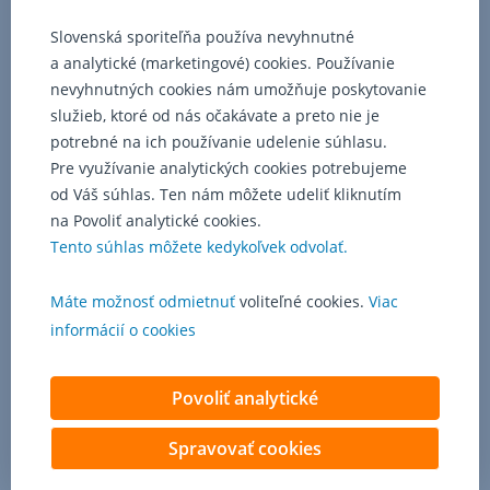
prostredníctvom
telefonátu
Slovenská sporiteľňa používa nevyhnutné
na
a analytické (marketingové) cookies. Používanie
Klientske
nevyhnutných cookies nám umožňuje poskytovanie
centrum
služieb, ktoré od nás očakávate a preto nie je
alebo
potrebné na ich používanie udelenie súhlasu.
v
ktorejkoľvek
Pre využívanie analytických cookies potrebujeme
pobočke.
od Váš súhlas. Ten nám môžete udeliť kliknutím
na Povoliť analytické cookies.
Tento súhlas môžete kedykoľvek odvolať.
Máte možnosť odmietnuť
voliteľné cookies.
Viac
informácií o cookies
Povoliť analytické
Spravovať cookies