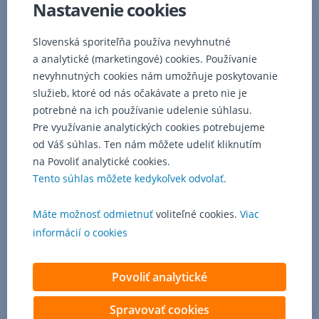
Nastavenie cookies
výber
možný
kedykoľvek,
Slovenská sporiteľňa používa nevyhnutné
z
a analytické (marketingové) cookies. Používanie
termínovanej
nevyhnutných cookies nám umožňuje poskytovanie
časti
služieb, ktoré od nás očakávate a preto nie je
je
potrebné na ich používanie udelenie súhlasu.
výber
Pre využívanie analytických cookies potrebujeme
možný
od Váš súhlas. Ten nám môžete udeliť kliknutím
v
deň
na Povoliť analytické cookies.
splatnosti
Tento súhlas môžete kedykoľvek odvolať.
termínovaného
vkladu.
Máte možnosť odmietnuť
voliteľné cookies.
Viac
informácií o cookies
Z
Vkladnej
knižky
Povoliť analytické
SPORObonus
–
Spravovať cookies
môžete