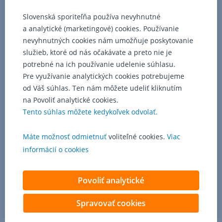
zamestnania
alebo
Slovenská sporiteľňa používa nevyhnutné
ukončenie/pozastavenie
a analytické (marketingové) cookies. Používanie
živnosti,
nevyhnutných cookies nám umožňuje poskytovanie
ošetrovanie
služieb, ktoré od nás očakávate a preto nie je
člena
potrebné na ich používanie udelenie súhlasu.
rodiny.
Kombinácia
Pre využívanie analytických cookies potrebujeme
jednotlivých
od Váš súhlas. Ten nám môžete udeliť kliknutím
rizík
na Povoliť analytické cookies.
je obsiahnutá
Tento súhlas môžete kedykoľvek odvolať.
v súboroch
poistení,
Máte možnosť odmietnuť
voliteľné cookies.
Viac
z ktorých
si môže
informácií o cookies
klient
vybrať.
Povoliť analytické
Spravovať cookies