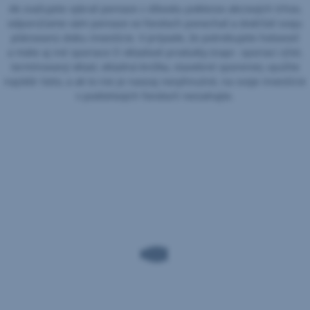
Ak zvažujete vybrať peniaze z dôvodu poklesov akciových trhov,
odporúčame vám peniaze vo fondoch ponechať a dodržať svoju
plánovanú dobu investície. V prípade, že potrebujete hotovosť
a máte aj iné sporiace či vkladové produkty (napr. sporiaci účet,
termínovaný vklad, vkladná knižka, stavebné sporenie), využite
najskôr tieto, a ak to nie je naozaj nevyhnutné, na svoje investície
v podielových fondoch nesiahajte.