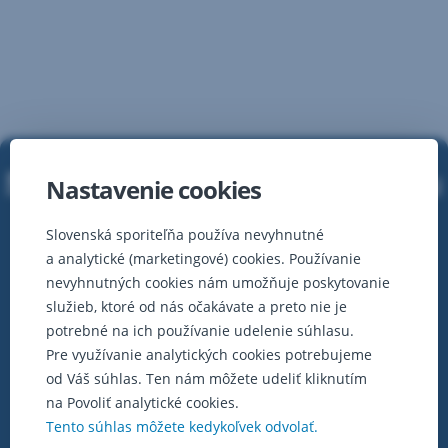
Nedokážete si kvôli poklesu
Nastavenie cookies
príjmov aktuálne sporiť
Slovenská sporiteľňa používa nevyhnutné
do fondov?
a analytické (marketingové) cookies. Používanie
nevyhnutných cookies nám umožňuje poskytovanie
služieb, ktoré od nás očakávate a preto nie je
potrebné na ich používanie udelenie súhlasu.
Pre využívanie analytických cookies potrebujeme
od Váš súhlas. Ten nám môžete udeliť kliknutím
na Povoliť analytické cookies.
Tento súhlas môžete kedykoľvek odvolať.