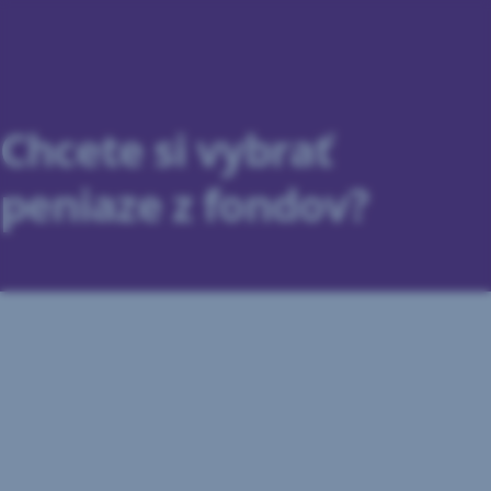
Preskočiť
navigáciu
Chcete si vybrať
peniaze z fondov?