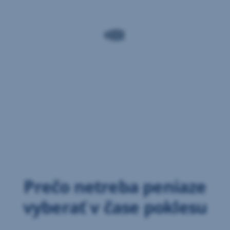
Prečo netreba peniaze
vyberať v čase poklesu