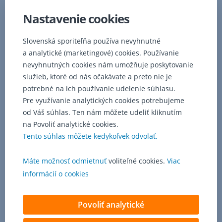
do
Nastavenie cookies
rovnakého
fondu.
Slovenská sporiteľňa používa nevyhnutné
a analytické (marketingové) cookies. Používanie
Súhrn
investícií nájdete
nevyhnutných cookies nám umožňuje poskytovanie
na
služieb, ktoré od nás očakávate a preto nie je
úvodnej
potrebné na ich používanie udelenie súhlasu.
obrazovke Georgea, prejdete
Pre využívanie analytických cookies potrebujeme
na Investície.
od Váš súhlas. Ten nám môžete udeliť kliknutím
Zvolíte požadovaný
na Povoliť analytické cookies.
cenný
Tento súhlas môžete kedykoľvek odvolať.
papier a
úplne
dole máte
Máte možnosť odmietnuť
voliteľné cookies.
Viac
všetky
informácií o cookies
produkty
tohto
typu -
Povoliť analytické
sú
tu