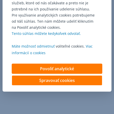
služieb, ktoré od nás očakávate a preto nie je
potrebné na ich používanie udelenie súhlasu.
Pre využívanie analytických cookies potrebujeme
od Váš súhlas. Ten nám môžete udeliť kliknutím
na Povoliť analytické cookies.
Tento súhlas môžete kedykoľvek odvolať.
Máte možnosť odmietnuť
voliteľné cookies.
Viac
informácií o cookies
Povoliť analytické
Spravovať cookies