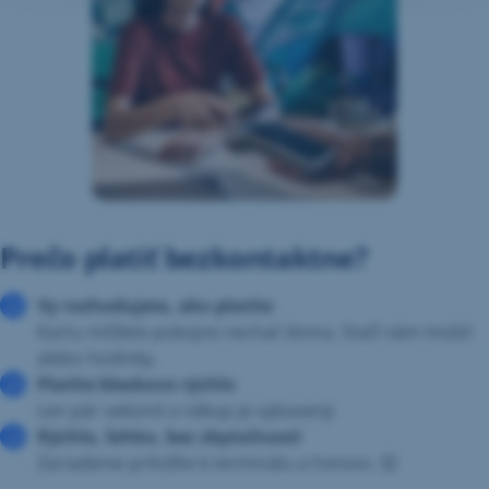
Prečo platiť bezkontaktne?
Vy rozhodujete, ako platíte
Kartu môžete pokojne nechať doma. Stačí vám mobil
alebo hodinky.
Platíte bleskovo rýchlo
Len pár sekúnd a nákup je vybavený.
Rýchlo, ľahko, bez zbytočností
Zariadenie priložíte k terminálu a hotovo. 😊