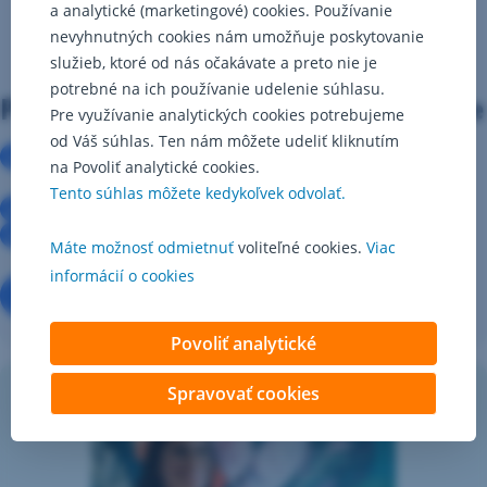
a analytické (marketingové) cookies. Používanie
nevyhnutných cookies nám umožňuje poskytovanie
služieb, ktoré od nás očakávate a preto nie je
potrebné na ich používanie udelenie súhlasu.
Platenie nikdy nebolo jednoduchšie
Pre využívanie analytických cookies potrebujeme
od Váš súhlas. Ten nám môžete udeliť kliknutím
Do digitálnej peňaženky Apple si pridajte svoju
na Povoliť analytické cookies.
kartu
cez apku George.
Tento súhlas môžete kedykoľvek odvolať.
Priložte zariadenie
k platobnému terminálu.
Hotovo,
platíte bezkontaktne. 🎉
Máte možnosť odmietnuť
voliteľné cookies.
Viac
informácií o cookies
Založiť účet
Pozrieť návod
Povoliť analytické
Spravovať cookies