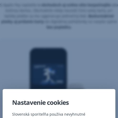
S Apple Pay zaplatíte
v obchodoch aj online
ešte
bezpečnejšie
ako
bežnou kartou.
Obchodník nikdy neuvidí číslo vašej karty, pri
každej platbe sa mu vygeneruje jedinečný kód.
Bezkontaktné
platby aj pridanie karty
do digitálnej peňaženky sú navyše úplne
bez poplatku.
Nastavenie cookies
Slovenská sporiteľňa používa nevyhnutné