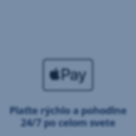
Plaťte rýchlo a pohodlne
24/7 po celom svete