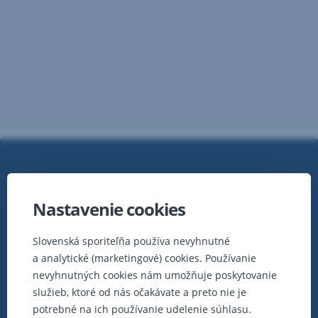
zarobiť
rýchlo,
ale
aj
rýchlo
prísť
o
veľa.
Ideálne
len
9. P/E
ako
ratio
doplnok
k
(Price-
portfóliu.
Nastavenie cookies
to-
Earnings)
Slovenská sporiteľňa používa nevyhnutné
a analytické (marketingové) cookies. Používanie
nevyhnutných cookies nám umožňuje poskytovanie
služieb, ktoré od nás očakávate a preto nie je
potrebné na ich používanie udelenie súhlasu.