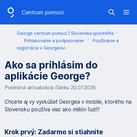
P
Centrum pomoci
Show sea
Ope
r
e
George centrum pomoci | Slovenská sporiteľňa
s
Prihlasovanie a podpisovanie
Používanie a
k
registrácia v Georgeovi
o
Ako sa prihlásim do
č
aplikácie George?
i
Posledná aktualizácia článku 20.07.2026
ť
n
Chcete aj vy vyskúšať Georgea v mobile, ktorého na
a
Slovensku používa viac ako milión ľudí?
v
i
Krok prvý: Zadarmo si stiahnite