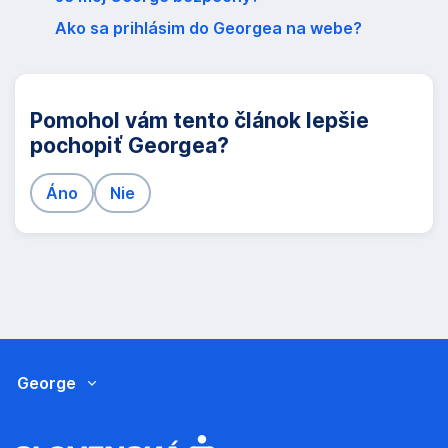
Ako sa prihlásim do Georgea na webe?
Pomohol vám tento článok lepšie
pochopiť Georgea?
Áno
Nie
George