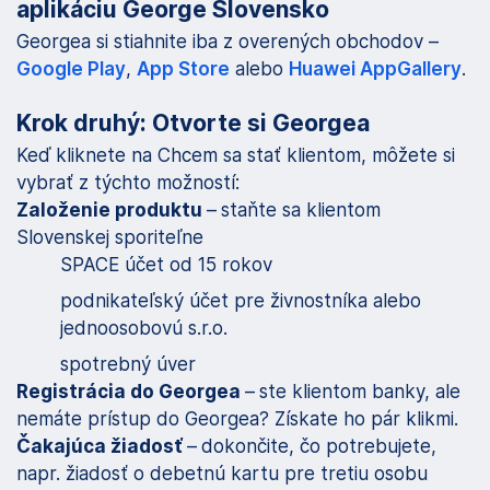
aplikáciu George Slovensko
g
Georgea si stiahnite iba z overených obchodov –
á
Google Play
,
App Store
alebo
Huawei AppGallery
.
c
Krok druhý: Otvorte si Georgea
i
Keď kliknete na Chcem sa stať klientom, môžete si
u
vybrať z týchto možností:
Založenie produktu
–
staňte sa klientom
Slovenskej sporiteľne
SPACE účet od 15 rokov
podnikateľský účet pre živnostníka alebo
jednoosobovú s.r.o.
spotrebný úver
Registrácia do Georgea
–
ste klientom banky, ale
nemáte prístup do Georgea? Získate ho pár klikmi.
Čakajúca žiadosť
–
dokončite, čo potrebujete,
napr. žiadosť o debetnú kartu pre tretiu osobu