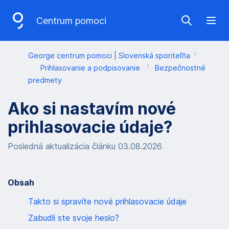
P
Centrum pomoci
Show sea
Ope
r
e
George centrum pomoci | Slovenská sporiteľňa
s
Prihlasovanie a podpisovanie
Bezpečnostné
k
predmety
o
Ako si nastavím nové
č
prihlasovacie údaje?
i
Posledná aktualizácia článku 03.08.2026
ť
n
a
Obsah
v
Takto si spravíte nové prihlasovacie údaje
i
Zabudli ste svoje heslo?