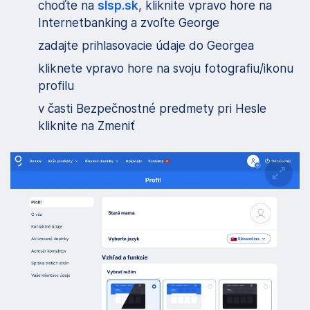
choďte na
slsp.sk
, kliknite vpravo hore na
Internetbanking a zvoľte George
zadajte prihlasovacie údaje do Georgea
kliknete vpravo hore na svoju fotografiu/ikonu
profilu
v časti Bezpečnostné predmety pri Hesle
kliknite na Zmeniť
Zväčš