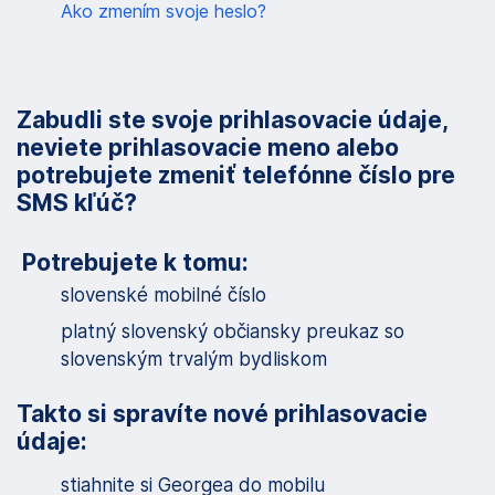
Ako zmením svoje heslo?
g
á
c
Zabudli ste svoje prihlasovacie údaje,
i
neviete prihlasovacie meno alebo
u
potrebujete zmeniť telefónne číslo pre
SMS kľúč?
Potrebujete k tomu:
slovenské mobilné číslo
platný slovenský občiansky preukaz so
slovenským trvalým bydliskom
Takto si spravíte nové prihlasovacie
údaje:
stiahnite si Georgea do mobilu