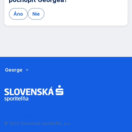
Áno
Nie
George
,
Opens in New Window
Právne informácie
,
Opens in New Window
Využívanie súborov cookies
© 2025 Slovenská sporiteľňa, a.s.