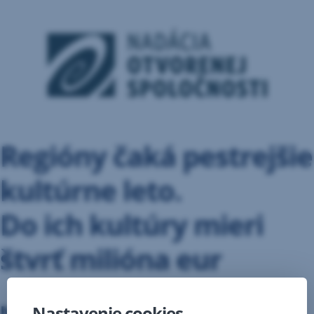
Regióny čaká pestrejšie
kultúrne leto.
Do ich kultúry mieri
štvrť milióna eur
Nadácia Slovenskej sporiteľne
Nastavenie cookies