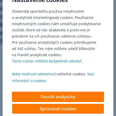
a Nadácia otvorenej spoločnosti
Slovenská sporiteľňa používa nevyhnutné
spúšťajú Fond pre regionálnu
a analytické (marketingové) cookies. Používanie
kultúru. Chcú, aby bola kultúra
nevyhnutných cookies nám umožňuje poskytovanie
služieb, ktoré od nás očakávate a preto nie je
dostupná v každom regióne
potrebné na ich používanie udelenie súhlasu.
Slovenska.
Pre využívanie analytických cookies potrebujeme
od Váš súhlas. Ten nám môžete udeliť kliknutím
na Povoliť analytické cookies.
Tento súhlas môžete kedykoľvek odvolať.
Kultúra
spája
ľudí,
Máte možnosť odmietnuť
voliteľné cookies.
Viac
vytvára
informácií o cookies
priestor
na stretnutia
a pomáha
Povoliť analytické
komunitám
rásť.
Spravovať cookies
Aby mohla