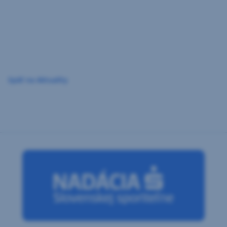
Preskočiť
navigáciu
Späť na Aktuality