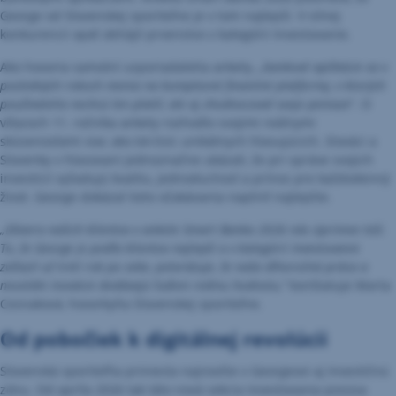
George od Slovenskej sporiteľne je v tom najlepší. V silnej
konkurencii opäť obhájil prvenstvo v kategórii Investovanie.
Ako hovoria samotní usporiadatelia ankety,
„bankové aplikácie sa v
posledných rokoch menia na komplexné finančné platformy, v ktorých
používatelia nechcú len platiť, ale aj zhodnocovať svoje peniaze
“. O
víťazoch 11. ročníka ankety rozhodlo svojimi reálnymi
skúsenosťami viac ako 64-tisíc unikátnych hlasujúcich. Slováci a
Slovenky v hlasovaní jednoznačne ukázali, že pri správe svojich
investícií vyžadujú kvalitu, jednoduchosť a prínos pre každodenný
život. George dokázal tieto očakávania naplniť najlepšie.
„Dôvera našich klientov v ankete Smart Banka 2026 nás úprimne teší.
To, že George je podľa klientov najlepší a v kategórii Investovanie
zvíťazil už tretí rok po sebe, potvrdzuje, že naša dlhoročná práca a
neustále inovácie dodávajú ľuďom reálnu hodnotu,“
konštatuje Marta
Cesnaková, hovorkyňa Slovenskej sporiteľne.
Od pobočiek k digitálnej revolúcii
Slovenská sporiteľňa priniesla najnovšie v Georgeovi aj Investičnú
zónu. Od apríla 2026 tak táto nová sekcia investovania posúva