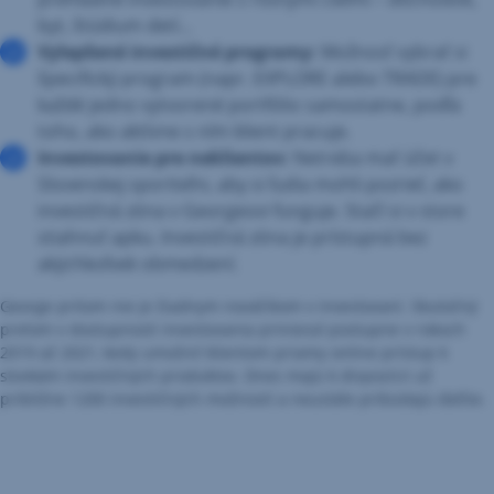
byt, štúdium detí...
Vylepšené investičné programy:
Možnosť vybrať si
špecifický program (napr. EXPLORE alebo TRADE) pre
každé jedno vytvorené portfólio samostatne, podľa
toho, ako aktívne s ním klient pracuje.
Investovanie pre neklientov:
Netreba mať účet v
Slovenskej sporiteľni, aby si ľudia mohli pozrieť, ako
investičná zóna v Georgeovi funguje. Stačí si v store
stiahnuť apku. Investičná zóna je prístupná bez
akýchkoľvek obmedzení.
George pritom nie je žiadnym nováčikom v investovaní. Skutočný
prelom v dostupnosti investovania priniesol postupne v rokoch
2019 až 2021, kedy umožnil klientom priamy online prístup k
stovkám investičných produktov. Dnes majú k dispozícii už
približne 1200 investičných možností a neustále pribúdajú ďalšie.