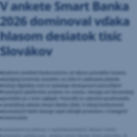
V ankete Smart Banka
2026 dominoval vďaka
hlasom desiatok tisíc
Slovákov
Moderné mobilné bankovníctvo už dávno presiahlo hranice
obyčajnej kontroly zostatku na účte či zadávania platieb.
Dnešný digitálny svet si vyžaduje dostupnosť pokročilých
finančných platforiem priamo vo vrecku. George od Slovenskej
sporiteľne je v tom najlepší. Potvrdili to samotní používatelia
v prestížnej ankete Smart Banka 2026. V silnej konkurencii
slovenských bánk George opäť obhájil prvenstvo v kategórii
Investovanie.
Investovanie je jednou z najsledovanejších oblastí medzi
bankovými aplikáciami. Anketa Smart Banka 2026 potvrdila, že