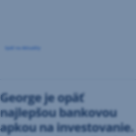
Preskočiť
navigáciu
Späť na Aktuality
George je opäť
najlepšou bankovou
apkou na investovanie.