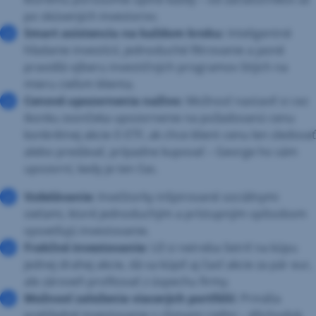
po skúsených investorov.
Smart asistenciu na každom kroku:
Inteligentné
hľadanie investícií, jednoduché filtrovanie a jasné
pravidlá výberu investičných programov šitých na
mieru cieľom klienta.
Cenové upozornenia naživo:
Možnosť nastaviť si cez
ikonku zvončeka upozornenie na požadovanú cenu
konkrétnej akcie či ETF, ak chce klient cenu len sledovať
alebo predávať, prípadne kupovať – George ho sám
upozorní, kedy je ten čas.
Vzdelávanie:
InveStorky inšpirované sociálnymi
sieťami, ktoré jednoduchým a prístupným spôsobom
vysvetľujú investovanie.
Frakčné investovanie:
Už si netreba šetriť na kúpu
jednej drahej akcie, dá sa kúpiť aj časť akcie za pár eur,
ale zároveň profitovať z úspechu firmy.
Možnosť založenia viacerých portfólií:
Prináša
prehľadné investovanie s rôznymi cieľmi – dôchodok,