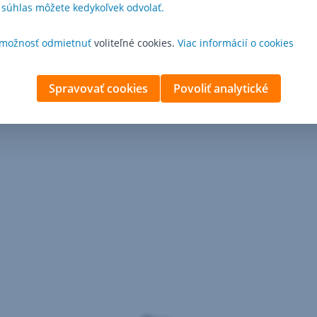
 súhlas môžete kedykoľvek odvolať.
é podmienky kampane a reprezentatívny príklad
možnosť odmietnuť
voliteľné cookies.
Viac informácií o cookies
Spravovať cookies
Povoliť analytické