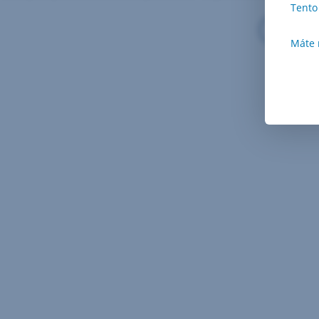
Tento
Podrobn
Máte 