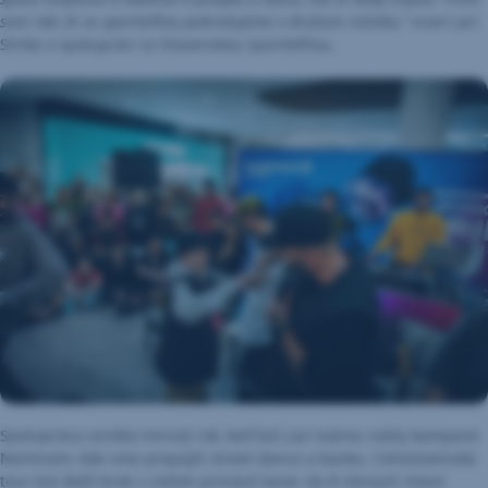
som rád, že so sporiteľňou pokračujeme v druhom ročníku,“
vraví Laci
Strike o spolupráci so Slovenskou sporiteľňou.
Spolupráca vznikla minulý rok, keď bol Laci tvárou našej kampane
Neminem, kde sme prepojili street dance a banku. Celoslovenská
tour bol ďalší krok s cieľom priniesť tanec do 8 rôznych miest