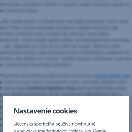
Slovenska a ponúknuť deťom a mladým ľuďom možnosť zapojiť sa
do tanečnej súťaže.
„Ako značka veríme, že človek bude mať lepšiu budúcnosť, keď si bude
veriť. Preto chceme povzbudiť a podporiť mladých battlerov, aby
sa hecli, prekonali výzvu a urobili tak niečo pre svoju lepšiu
budúcnosť. Tento projekt napĺňa všetko, čo mladá generácia potrebuje
– rásť, zlepšovať sa a cítiť, že ich úsilie má zmysel. Niekomu môže
naštartovať kariéru, iným prekonať strach či hanblivosť a podporiť ich
k tomu, aby ukázali, čo v nich je,“
dodáva Zuzana Kolčáková, expertka
na sponzoring Slovenskej sporiteľne.
Slovenská sporiteľňa je exkluzívnym partnerom
Sporka Strike Out
,
prináša na tour niečo z bankového sveta. Súčasťou každého kola
bude aj naša
moderná digitálna zóna
, kam sa mladí ľudia môžu
prísť spýtať na čokoľvek, čo ich zaujíma zo sveta financií. Ak si
založia online účet priamo na mieste alebo aktivujú virtuálnu
platobnú kartu, čaká ich mystery box, z ktorého si vylosujú
Nastavenie cookies
zaujímavé ceny ako slúchadlá, voucher na nákup štýlových
tenisiek, limitovanú sériu Sporka Strike Out merchu a veľa ďalších.
Slovenská sporiteľňa používa nevyhnutné
Pre menších, pri detských účtoch predstavíme unikátnu inováciu,
a analytické (marketingové) cookies. Používanie
prvú blikajúcu detskú platobnú kartu.