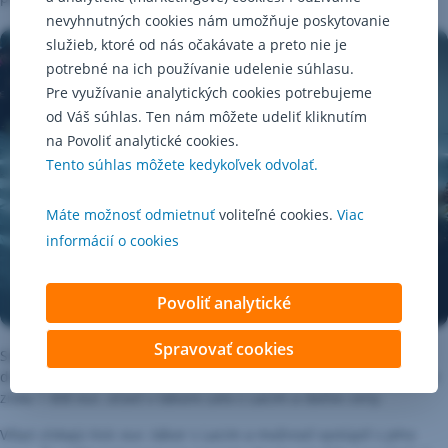
nevyhnutných cookies nám umožňuje poskytovanie
služieb, ktoré od nás očakávate a preto nie je
potrebné na ich používanie udelenie súhlasu.
Pre využívanie analytických cookies potrebujeme
od Váš súhlas. Ten nám môžete udeliť kliknutím
na Povoliť analytické cookies.
Tento súhlas môžete kedykoľvek odvolať.
Máte možnosť odmietnuť
voliteľné cookies.
Viac
informácií o cookies
Povoliť analytické
Spravovať cookies
Súťažiť sa bude v troch kategóriách - deti z prvého stupňa ZŠ,
druhého stupňa ZŠ a stredoškoláci a starší. Víťaz každej kategórie
získa 1 000 eur, účasť v tábore Leto s Lacim a ďalšie ceny.
Víťazi získajú tisíc eur, tábor s Lacim a možnosť vystúpiť s jeho