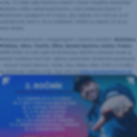
crew. Čo môže taký moment zmeniť v živote mladého tanečníka?
Niekomu môže naštartovať kariéru, iným prekonať strach či
hanblivosť a podporiť ich k tomu, aby ukázali, čo v nich je. Je to
rozhodnutie veriť si, že to zvládnem. Nebáť sa ukázať, čo sa vo
mne skrýva.
Postupové kolá budú v shoppingoch v ôsmich mestách:
Bratislava,
Piešťany, Nitra, Trenčín, Žilina, Banská Bystrica, Košice, Prešov.
Veľké finále sa vráti opäť do Bratislavy, ktorého súčasťou bude aj
skvelý hudobný hosť Kali. Výkony tanečníkov ohodnotia porotcovia
– skúsení street danceri: Gorky, Alex, Máka, Káka, Chilli a o hudbu
sa postarajú celkovo 4 DJi. Viac info na
www.sporkastrikeout.sk