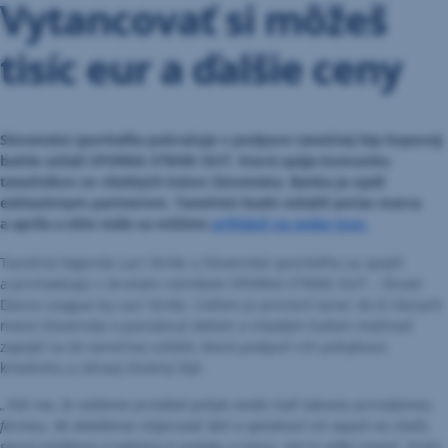
Vytancovať si môžeš
tisíc eur a ďalšie ceny
Slovenská sporiteľňa pokračuje v podpore tanečnej hip-hopovej
battle súťaži SPORKA STRIKE OUT, ktorá spája komunitu
tanečníkov zo všetkých kútov Slovenska. Banka je opäť
exkluzívnym partnerom. Tanečníci budú súťažiť počas marca
a apríla a ešte stále sa môžete
prihlásiť na webe tour.
Tanečná legenda Laci Strike a Slovenská sporiteľňa sa spojili
a prichádzajú s druhým ročníkom SPORKA STRIKE OUT – Street
Dance League by Laci Strike. Cieľom je priniesť tanec do 8 rôznych
miest Slovenska a ponúknuť deťom a mladým ľuďom možnosť
zapojiť sa do tanečnej súťaže, ktorá podporí ich pohybovú
kreativitu a zdravý životný štýl.
„Teší ma, že môžeme prinášať pohyb medzi ľudí takouto prirodzenou
formou. Ak dokážeme inšpirovať deti a vytiahnuť ich aspoň na chvíľu
spoza telefónov a tabletov k pohybu a tancu, má to veľký zmysel. Preto