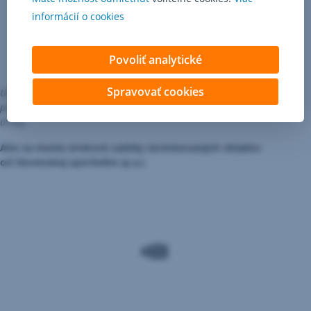
informácií o cookies
Povoliť analytické
Spravovať cookies
Úrokové sadzby pre úvery na bývanie sú platné od 1. apríla 2026
po zohľadnení zvýhodnenia v rámci programu Výhodný súčet – Lepšie
úroky.
Ako sa menia úrokové sadzby termínovaných vkladov
od Slovenskej sporiteľne (p.a.)