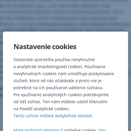
férové zhodnotenie úspor, preto výraznejšie zvyšujeme úroky
na termínovaných vkladoch, najmä pri dlhších viazanostiach. Verím,
že táto kombinácia umožní domácnostiam lepšie plánovať svoje
financie – či už ide o financovanie bývania, alebo bezpečné zhodnotenie
voľných prostriedkov,“
vysvetľuje Juraj Barta, člen predstavenstva
Slovenskej sporiteľne, ktorý je zodpovedný za retailové
bankovníctvo.
Nastavenie cookies
Slovenská sporiteľňa upravuje sadzby jednoročnej, trojročnej
a päťročnej fixácie úverov na bývanie. Desaťročná a päťnásťročná
Slovenská sporiteľňa používa nevyhnutné
zostávajú na rovnakej úrovni. Banka zároveň zvyšuje úroky
a analytické (marketingové) cookies. Používanie
na termínovaných vkladoch až do výšky 2,60 % ročne pri trojročnej
nevyhnutných cookies nám umožňuje poskytovanie
viazanosti.
služieb, ktoré od nás očakávate a preto nie je
potrebné na ich používanie udelenie súhlasu.
Ako sa menia úrokové sadzby úveru na bývanie od Slovenskej
Pre využívanie analytických cookies potrebujeme
sporiteľne (p.a.)
od Váš súhlas. Ten nám môžete udeliť kliknutím
na Povoliť analytické cookies.
Tento súhlas môžete kedykoľvek odvolať.
Máte možnosť odmietnuť
voliteľné cookies.
Viac