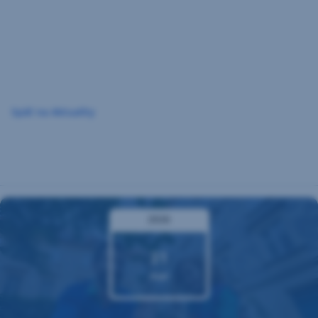
Preskočiť
navigáciu
Späť na Aktuality
2026
31
mar