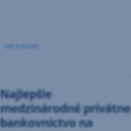
Preskočiť
navigáciu
Späť na Aktuality
Najlepšie
medzinárodné privátne
bankovníctvo na