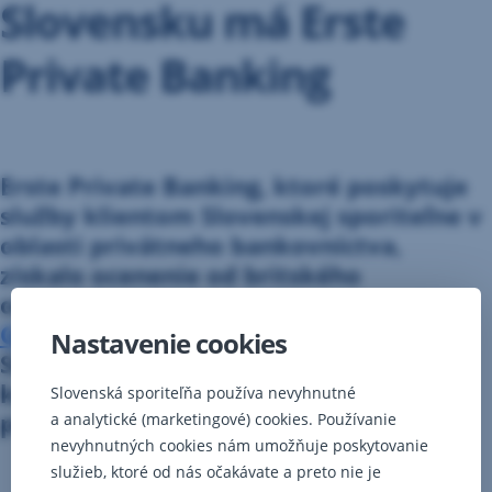
Slovensku má Erste
Private Banking
Erste Private Banking, ktoré poskytuje
služby klientom Slovenskej sporiteľne v
oblasti privátneho bankovníctva,
získalo ocenenie od britského
odborného magazínu Euromoney.
Erste
Group uspela celkovo päťkrát
. Okrem
Nastavenie cookies
Slovenska získali jedno ocenenie
kolegovia z Chorvátska a tri ceny
Slovenská sporiteľňa používa nevyhnutné
prevzali kolegovia z Rakúska.
a analytické (marketingové) cookies. Používanie
nevyhnutných cookies nám umožňuje poskytovanie
služieb, ktoré od nás očakávate a preto nie je