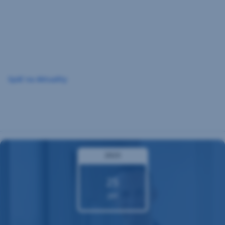
Preskočiť
navigáciu
Späť na Aktuality
2023
25
jan