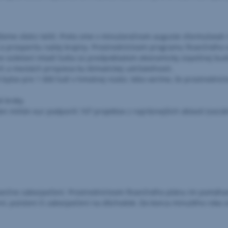
me všetci tešiť. Preto sme v minuloročnom auguste sformulovali 3
 a prosperitu našej krajiny. Prostredníctvom programu finančného 
ančne vzdelaní mladí ľudia sú predpokladom ekonomicky úspešnej bu
h a mestách prispieva ku klimatickej udržateľnosti.
bytov pre 1 000 ľudí v hmotnej núdzi, lebo veríme, že prostrední
é kroky.
milión eur podporili 107 projektov z najrôznejších oblastí (sociál
inančne zabezpečení. Prostredníctvom finančného plánu im pomáham
ení, poistení či zabezpečení na dôchodok. Do konca minulého roka s