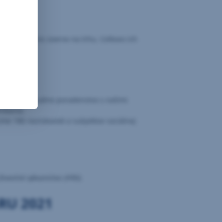
ajviac biznis úverov na trhu. Celkovo ich
latné individuálne poradenstvo s našimi
nikania.
me 186 neziskoviek a subjektov sociálnej
nančné výkazníctvo (IFRS).
RU 2021