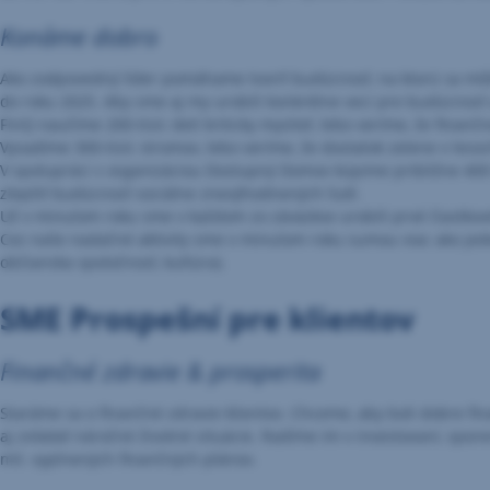
Konáme dobro
Ako zodpovedný líder pomáhame tvoriť budúcnosť, na ktorú sa môže
do roku 2025. Aby sme aj my urobili konkrétne veci pre budúcnosť
FinQ naučíme 200-tisíc detí kriticky myslieť, lebo veríme, že fin
Vysadíme 300-tisíc stromov, lebo veríme, že dostatok zelene v lesoc
V spolupráci s organizáciou Dostupný Domov kúpime približne 400 
zlepšiť budúcnosť sociálne znevýhodnených ľudí.
Už v minulom roku sme v každom zo záväzkov urobili prvé čiastkov
Cez naše nadačné aktivity sme v minulom roku sumou viac ako jeden 
občianska spoločnosť, kultúra).
SME Prospešní pre klientov
Finančné zdravie & prosperita
Staráme sa o finančné zdravie klientov. Chceme, aby boli dobre f
aj zvládať náročné životné situácie. Radíme im v investovaní, spor
mil. vyplnených finančných plánov.