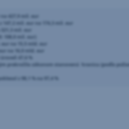
 na 427,9 mil. eur
z 147,2 mil. eur na 174,3 mil. eur
 321,3 mil. eur
: 108,0 mil. eur)
 eur na 15,5 mld. eur
eur na 16,0 mld. eur
 úroveň 47,6 %
tým prekročila zákonom stanovenú hranicu (podľa požiad
klesol z 98,1 % na 97,4 %