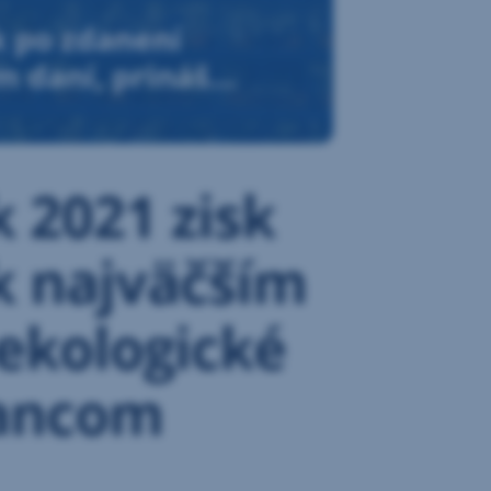
k po zdanení
om daní, prináša
ďaka
k 2021 zisk
 k najväčším
 ekologické
nancom