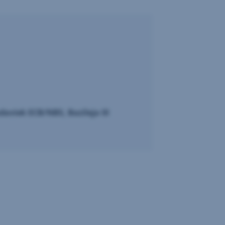
aviek ECB/NBS, Bazileja III