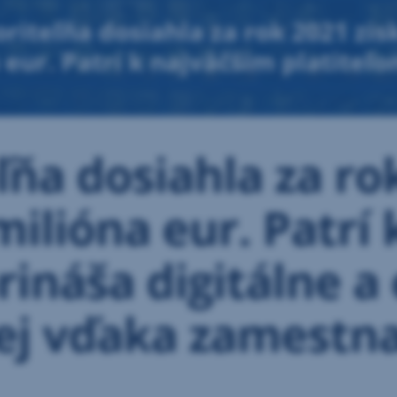
riteľňa dosiahla za rok 2021 zis
 eur. Patrí k najväčším platiteľ
kologické inovácie. Darí sa jej v
m a klientom
ľňa dosiahla za ro
milióna eur. Patrí
rináša digitálne a
 jej vďaka zamest