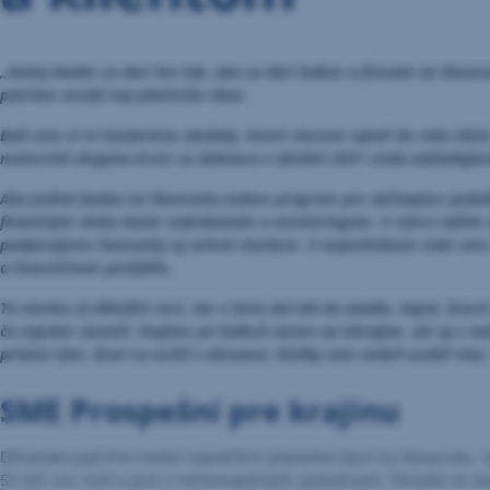
„Našej banke sa darí len tak, ako sa darí ľuďom a firmám na Slove
patríme medzi top platiteľov daní.
Dali sme si tri konkrétne záväzky, ktoré chceme splniť do roku 202
materská skupina Erste sa dokonca v októbri 2021 stala zakladajúci
Ako jediná banka na Slovensku máme program pre začínajúce podni
finančným alebo biznis vzdelávaním a mentoringom. V rámci nášho
podporujeme komunity aj zelené inovácie. V neposlednom rade sme 
a investičnom portfóliu.
To všetko sú dôležité veci, ale v tieto dni idú do úzadia. Vojna, kto
čo najskôr skončil. Stojíme pri ľuďoch nielen na Ukrajine, ale aj 
priamo tým, ktorí sa ocitli v ohrození. Kiežby sme vedeli urobiť viac,
SME Prospešní pre krajinu
Dlhodobo patríme medzi najväčších platiteľov daní na Slovensku. Od
53 mil. eur tretí a prví z nemonopolných spoločností. Poradie za vl