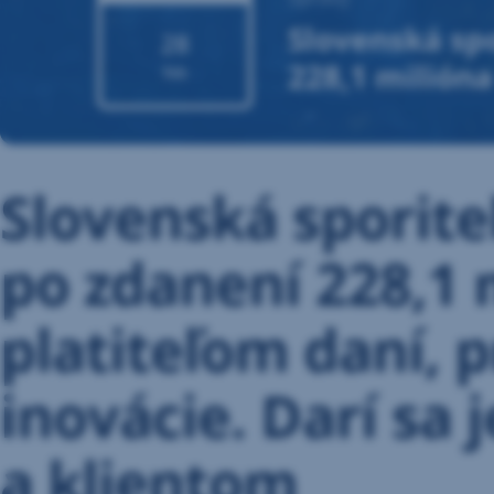
februára
Slovenská spo
28
2022
228,1 milióna
feb
digitálne a e
zamestnanco
Slovenská sporite
po zdanení 228,1 
platiteľom daní, p
inovácie. Darí sa
a klientom