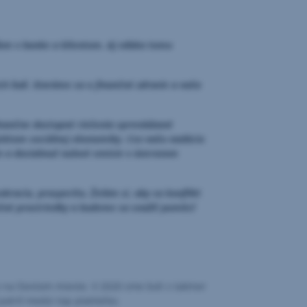
ďom v banke a klientom. Aj vďaka tomu
h ľudí. Staráme sa o finančné zdravie a naša
inančne dostupné riešenia sprevádzané
ektom sociálnej ekonomiky. Cez našu nadáciu
m a dosiahnuť nulové emisie v úverovom
okraciu, prosperitu. Želám si, aby sa konflikt
nčné prostriedky a budeme sa snažiť pomôcť
e na šiestom mieste. V 2020 sme boli s takmer
atriť medzi top platiteľov.