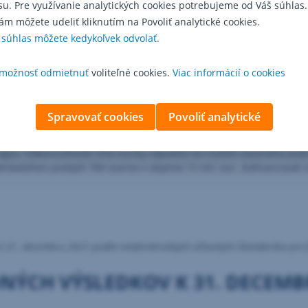
su. Pre využívanie analytických cookies potrebujeme od Váš súhlas.
ám môžete udeliť kliknutím na Povoliť analytické cookies.
 súhlas môžete kedykoľvek odvolať.
ak pre život, ako aj pre podnikanie.
remnými klientmi na Slovensku a v najťažšom roku sme poskytli aj n
možnosť odmietnuť
voliteľné cookies.
Viac informácií o cookies
dnikateľov
Spravovať cookies
Povoliť analytické
 pre začínajúce podnikateľky a podnikateľov.
podnikateliek a podnikateľov, ktorí absolvovali vzdelávanie a bezp
ízingov. Odkonzultovali sme tisícky nápadov na rozbeh vlastného pod
ateľom poskytli 789 úverov v objeme 15 mil. eur. Zafinancovali s
 k 31. decembru 2021 podľa medzinárodných účtovných štandardov pre fi
ÝCH VÝSLEDKOV K 31. DECEMB