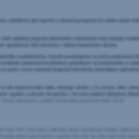
nsku. Dokážeme byť úspešní a zároveň prospešní len vďaka našim ľu
5. Náš unikátny program finančného vzdelávania FinQ edukuje mladýc
m signatárom OSN iniciatívy v oblasti finančného zdravia.
kateľky a podnikateľov, ktorým poskytujeme
na mieru pripravené f
 sociálneho bankovníctva finančne pomáhame aj neziskovkám a subj
sa spolu s Erste zaviazali fungovať klimaticky neutrálnym spôsobo
rá sa nás bezprostredne týka, ohrozuje všetko, v čo veríme. Mier, dem
v našom regióne a chceme im pomôcť. Cez našu nadáciu darujeme fina
“
hovorí generálny riaditeľ Slovenskej sporiteľne Peter Krutil.
 roku 2017 sme boli v rebríčku, ktorý zverejňuje Finstat, najhorši
aňajšok zatiaľ nepoznáme, s daňou 65,3 mil. by sme však mali opäť p