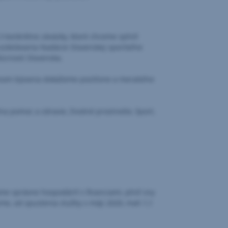
 konkrétne záväzky, ktoré chceme splniť
vzdelávania Nadácie Slovenskej sporiteľne
dúcnosti Slovenska.
ctvom bývania dokážeme pozitívne a merateľne
na pomoc a zdravie, životné prostredie, šport,
e správne hospodáriť s financiami, plniť sny
me, od spustenia služby v máji 2020, mali 1,1