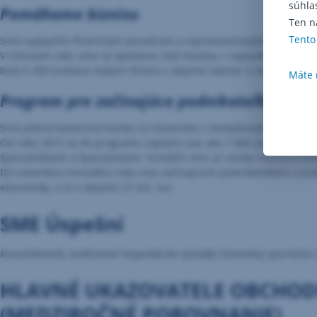
súhla
Pomáhame biznisu
Ten n
Tento
Sme najlepším finančným poradcom a najrelevantnejším poradcom t
V minulom roku sme sa opätovne stali bankou s najspokojnejšími fi
bolo 6 350 (vrátane malých firiem) v objeme takmer 2 mld. eur.
Máte 
Program pre začínajúce podnikateľky a po
Sme jediná komerčná banka na Slovensku s komplexným programom
Od roku 2015 sa do programu zapojilo viac ako 7 000 začínajúcich 
špecialistkami a špecialistami. Schválili sme už stovky úverov a l
Do novembra minulého roka sme začínajúcim podnikateľkám a podnik
ekonomiky, a to v objeme 27 mil. eur.
SME Úspešní
Konsolidované, auditované hospodárske výsledky Slovenskej sporiteľne
HLAVNÉ UKAZOVATELE OBCHODN
(MEDZIROČNÉ POROVNANIE)