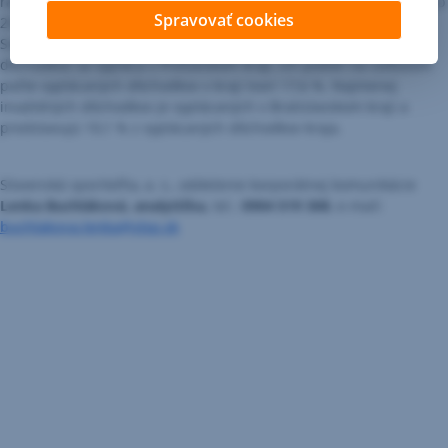
rástla v Bratislavskom (o 32,3 %), najpomalšie v Prešovskom kraji (o
Spravovať cookies
25,4 %). Aktuálna výška starobného dôchodku je podľa údajov
Sociálnej poisťovne na úrovni 481,79 eur. Najviac invalidných
dôchodkov sa vypláca v Prešovskom kraji, ich podiel na celkovom
počte vyplácaných dôchodkov v kraji tvorí 17,6 %. Najmenej
invalidných dôchodkov je vyplácaných v Bratislavskom kraji a
predstavujú 10,1 % z vyplácaných dôchodkov kraja.
Slovenská sporiteľňa, a. s., oddelenie korporátnej komunikácie
Lenka Buchláková, analytička,
tel.:
0904 519 308
, e-mail:
buchlakova.lenka@slsp.sk