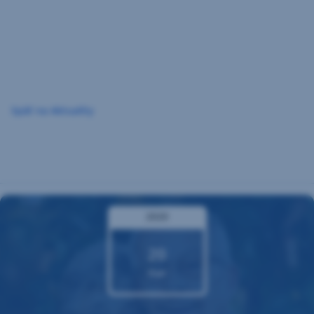
Preskočiť
navigáciu
Späť na Aktuality
2020
20
mar