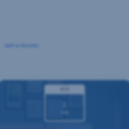
Preskočiť
navigáciu
Späť na Aktuality
2018
2
aug