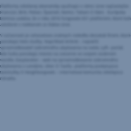
Platformy zdieľanej ekonomiky využívajú v rámci únie najčastejšie
Francúzi, Briti, Poliaci, Španieli, Nemci, Taliani či Dáni. Európska
komisia uvádza, že v roku 2016 fungovalo 651 platforiem, ktoré boli
založené v niektorom zo štátov únie.
V súčasnosti je celosvetovo známych niekoľko desiatok firiem, ktoré
ponúkajú tieto služby. Napríklad Airbnb – najväčší
sprostredkovateľ súkromného ubytovania na svete, Lyft– portál,
kde ľudia ponúkajú miesto na zvezenie vo svojom osobnom
vozidle, Easylondon – web na sprostredkovanie súkromného
ubytovania v Londýne, Uber či Taxify– platformy poskytujúce
taxislužby či Neighborgoods – internetová komunita zdieľajúca
náradia.