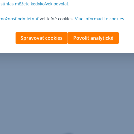
ú bez poplatku v ktorejkoľvek pobočke Slovenskej sporiteľne. Pri ot
 súhlas môžete kedykoľvek odvolať.
 účtu.
možnosť odmietnuť
voliteľné cookies.
Viac informácií o cookies
uára 2018. Platnosť kariet je štandardne 3 roky.
Spravovať cookies
Povoliť analytické