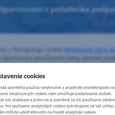
športovcom v peňaženke podpor
ádou v Pjongčangu vydala
limitovanú sériu p
športovca a používaním karty zároveň podp
tavenie cookies
odli podporiť športovcov na ceste k úspechom na najvýznamnejšom špor
používaním klienti navýšia príspevok, ktorý ako banka pošleme olympion
 kartou poukáže najväčšia slovenská banka sumu zodpovedajúcu 0,1
nská sporiteľňa používa nevyhnutné a analytické (marketingové) coo
vanie nevyhnutných cookies nám umožňuje poskytovanie služieb,
 od nás očakávate a preto nie je potrebné na ich používanie udelen
rátane Anastasie Kuzminovej, Petry Vlhovej či Veroniky Velez-Zuzu
su. Pre využívanie analytických cookies potrebujeme od Váš súhlas.
SA Electron a Space VISA Electron.
ám môžete udeliť kliknutím na Povoliť analytické cookies.