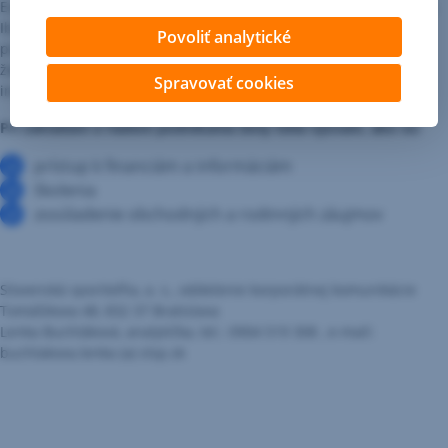
Európskym patentovým úradom sú v priemere udeľované ženám.
Iba pätina podnikov v EÚ, ktoré začali ako startupy (začínajúce
Povoliť analytické
podniky s inovatívnym nápadom) s rizikovým kapitálom, patrí
ženám. Ženy podľa Európskej komisie takisto v biznise menej
Spravovať cookies
inovujú ako muži.
Pri zakladaní a riadení podnikania ženy čelia výzvam, ako sú:
prístup k financiám a informáciám
školenia
zosúladenie obchodných a rodinných záujmov
Slovenská sporiteľňa, a. s., oddelenie korporátnej komunikácie
Tomášikova 48, 832 37 Bratislava
Lenka Buchláková, analytička, tel.: 0904 519 308 , e-mail:
buchlakova.lenka (a) slsp.sk