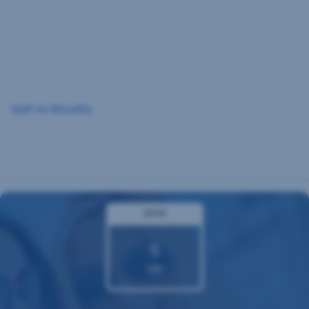
Preskočiť
navigáciu
Späť na Aktuality
2018
5
okt