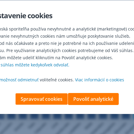
tavenie cookies
nská sporiteľňa používa nevyhnutné a analytické (marketingové) coo
vanie nevyhnutných cookies nám umožňuje poskytovanie služieb,
 od nás očakávate a preto nie je potrebné na ich používanie udelen
su. Pre využívanie analytických cookies potrebujeme od Váš súhlas.
ám môžete udeliť kliknutím na Povoliť analytické cookies.
 súhlas môžete kedykoľvek odvolať.
možnosť odmietnuť
voliteľné cookies.
Viac informácií o cookies
Spravovať cookies
Povoliť analytické