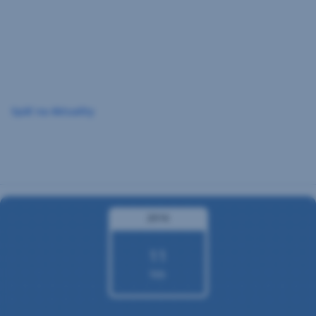
Preskočiť
navigáciu
Späť na Aktuality
2016
11
feb