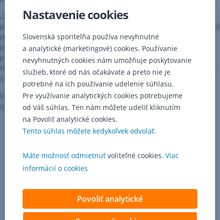
Nastavenie cookies
„
Sme veľmi radi, že sa potvrdili naše predpoklady a Slováci nemajú s
prechodom na IBAN problém. Svedčí o tom nielen nadpriemerný nárast
počtu transakcií cez elektronické bankovníctvo, ale aj odozva
Slovenská sporiteľňa používa nevyhnutné
pobočkovej siete. Ak sa aj objaví klient, ktorý nevie správne vyplniť
a analytické (marketingové) cookies. Používanie
platobný príkaz, naši pracovníci mu ochotne pomôžu.
“ vysvetľuje
nevyhnutných cookies nám umožňuje poskytovanie
Katarína Kellenbergerová, riaditeľka platobného styku Slovenskej
služieb, ktoré od nás očakávate a preto nie je
sporiteľne.
potrebné na ich používanie udelenie súhlasu.
Pre využívanie analytických cookies potrebujeme
Úspešné bolo aj kreatívne video, v ktorom sporiteľňa vysvetľuje
výhody IBAN-u. Na sociálnej sieti má približne 360 tisíc videní.
od Váš súhlas. Ten nám môžete udeliť kliknutím
na Povoliť analytické cookies.
Tento súhlas môžete kedykoľvek odvolať.
Máte možnosť odmietnuť
voliteľné cookies.
Viac
informácií o cookies
Povoliť analytické