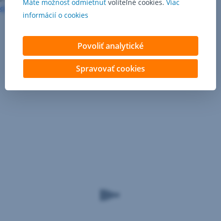
Máte možnosť odmietnuť
voliteľné cookies.
Viac
dozvedieť aj tu
.
informácií o cookies
Povoliť analytické
Spravovať cookies