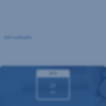
Preskočiť
navigáciu
Späť na Aktuality
2016
21
dec