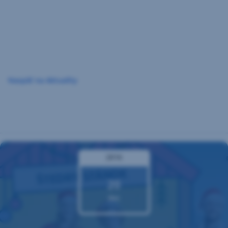
Preskočiť
navigáciu
Naspäť na Aktuality
2016
20
dec