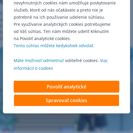
Čaká vás aj naša rodinka
nevyhnutných cookies nám umožňuje poskytovanie
služieb, ktoré od nás očakávate a preto nie je
V našom stánku budete mať skvelú príležitosť osobne stretnúť a
potrebné na ich používanie udelenie súhlasu.
spoznať „televíznu rodinku“ Šikulovcov. Od 16-tej do 19-tej vám
Pre využívanie analytických cookies potrebujeme
nielen nalejú punč, ale radi sa s vami porozprávajú aj odfotia.
od Váš súhlas. Ten nám môžete udeliť kliknutím
Od 14-tej do 16-tej vás v stánku obslúži slovenská kajakárka a
olympionička Martina Kohlová.
na Povoliť analytické cookies.
Tento súhlas môžete kedykoľvek odvolať.
Máte možnosť odmietnuť
voliteľné cookies.
Viac
informácií o cookies
Povoliť analytické
Spravovať cookies