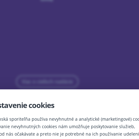
Viac o cieľoch nadácie
,
Otvoriť
v
tavenie cookies
novej
záložke
nská sporiteľňa používa nevyhnutné a analytické (marketingové) coo
vanie nevyhnutných cookies nám umožňuje poskytovanie služieb,
 od nás očakávate a preto nie je potrebné na ich používanie udelen